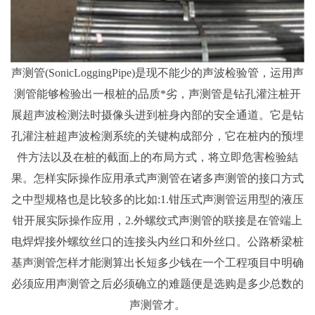
声测管(SonicLoggingPipe)是现不能少的声波检验管，运用声
测管能够检验出一根桩的品质*劣，声测管是钻孔灌注桩开
展超声波检测法时摄像头进到桩身內部的安全通道。它是钻
孔灌注桩超声波检测系统的关键构成部分，它在桩内的预埋
件方法以及在桩的截面上的布局方式，将立即危害检验結
果。怎样实际操作应用承式声测管在诸多声测管的接口方式
之中型规格也是比较多的比如:1.钳压式声测管运用型的液压
钳开展实际操作应用，2.外螺纹式声测管的联接是在管端上
电焊焊接外螺纹丝口的连接头内丝口和外丝口。公路桥梁桩
基声测管怎样才能测算出长短多少钱在一个工程项目中明确
必须应用声测管之后必须确立的难题便是选购是多少总数的
声测管才。