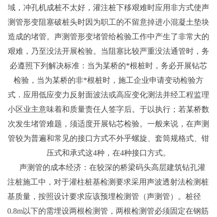
域，冲孔机成桩不太好，灌注桩下移艰难时应用非方式使声
测管形变阻塞破桩头时因为职工的不留意掉进小混凝土垫块
造成的堵管。声测管形变堵管给检验工作中产生了非常大的
艰难，乃至没法开展检验。当阻塞比较严重没法通管时，务
必遵照下列解决标准：当为某桥的*根桩时，务必开展钻芯
检验，当为某桥的非*根桩时，施工企业申请变动检验方
式．应用低应变力反射面波法或高应变化测法并经工程监理
小区业主意味着和质量责任人签字后。于以执行；若某桥数
次发生堵管难题，须适度开展钻芯检验。一般来说，在声测
管较为普遍和常见的接口方式不外乎螺旋、套筒规格式、钳
压式和承式这4种，在4种接口方式。
声测管的成本经济：在较深的桥梁码头高层建筑钻孔灌
注桩施工中，对于灌柱桩基检测要求采用声波透射法检测桩
基质量，按照设计要求应该预埋检测管（声测管）。桩径
0.8m以下的需埋设两根检测管，两根检测管必须固定在钢筋