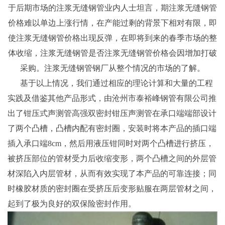
于后期市场的注浆无缝钢管业内人士坦言，期注浆无缝钢管
价格难以单边上涨行情，在产能过剩的背景下相对有限，即
使注浆无缝钢管价格出现反弹，在即将到来的春季市场的整
体收缩，注浆无缝钢管是否注浆无缝钢管价格会因增加打破
采购。注浆无缝钢管钢厂从整个情况的市场的了解。
基于以上情况，我们通过相应的理论计算和大量的工程
实践及借鉴其他产品形式，由沧州市泰裕峰钢管有限公司推
出了钳压式声测管高强双密封钳压声测管在承口端端部设计
了两个凸槽，凸槽内配有密封圈，安装时将本产品的插口端
插入承口端8cm，然后用液压钳同时对两个凸槽进行挤压，
被挤压部位的管材受力后收缩变形，两个凸槽之间的外层管
材深陷入内层管材，从而有效实现了本产品的可靠连接；同
时橡胶材质的密封圈在受挤压后变形贴服在两层管材之间，
起到了极为良好的双保险密封作用。