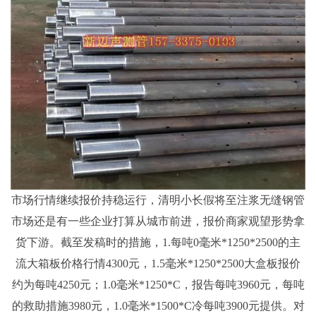
市场行情继续报价持稳运行，清明小长假将至注浆无缝钢管
市场还是有一些企业打算从城市前进，报价商家观望形势拿
货下游。截至发稿时的措施，1.每吨0毫米*1250*2500的主
流大箱板价格行情4300元，1.5毫米*1250*2500大盒板报价
约为每吨4250元；1.0毫米*1250*C，报告每吨3960元，每吨
的救助措施3980元，1.0毫米*1500*C冷每吨3900元提供。对